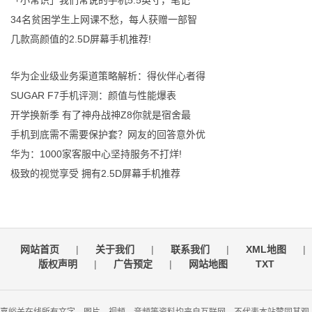
34名贫困学生上网课不愁，每人获赠一部智
几款高颜值的2.5D屏幕手机推荐!
华为企业级业务渠道策略解析：得伙伴心者得
SUGAR F7手机评测：颜值与性能爆表
开学换新季 有了神舟战神Z8你就是宿舍最
手机到底需不需要保护套？网友的回答意外优
华为：1000家客服中心坚持服务不打烊!
极致的视觉享受 拥有2.5D屏幕手机推荐
网站首页
|
关于我们
|
联系我们
|
XML地图
|
版权声明
|
广告预定
|
网站地图
TXT
嘉峪关在线所有文字、图片、视频、音频等资料均来自互联网，不代表本站赞同其观