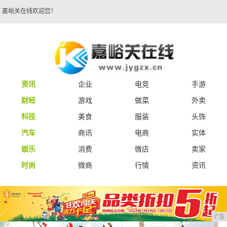
嘉峪关在线欢迎您！
资讯
企业
电竞
手游
财经
游戏
做菜
外卖
科技
美食
服装
头饰
汽车
商讯
电商
实体
娱乐
消费
微店
卖家
时尚
微商
行情
资讯
广告