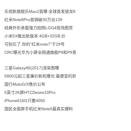
乐视新旗舰乐Max2首曝:全球首发骁龙8
红米Note8Pro首销破30万台139
经典外形承载强力拍照LGG4现场图赏
小米5X推出新版本:4GB+32GB,价
可别忘了,你的“红米note7”于29号
CRC曝光华为小屏全网通旗舰P9和P9青
三星GalaxyA5(2017)渲染图曝
5800元起三星廉价新机曝光:最便宜的折
国行MotoG/X售价公布
5英寸2K屏HTCDesire10Pro
iPhone616G只要4050
国民全面屏手机红米Note5最真实爆料