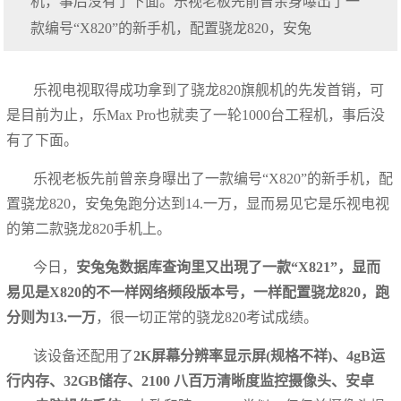
机，事后没有了下面。乐视老板先前曾亲身曝出了一
款编号“X820”的新手机，配置骁龙820，安兔
乐视电视取得成功拿到了骁龙820旗舰机的先发首销，可
是目前为止，乐Max Pro也就卖了一轮1000台工程机，事后没
有了下面。
乐视老板先前曾亲身曝出了一款编号“X820”的新手机，配
置骁龙820，安兔兔跑分达到14.一万，显而易见它是乐视电视
的第二款骁龙820手机上。
今日，
安兔兔数据库查询里又出現了一款“X821”，显而
易见是X820的不一样网络频段版本号，一样配置骁龙820，跑
分则为13.一万
，很一切正常的骁龙820考试成绩。
该设备还配用了
2K屏幕分辨率显示屏(规格不祥)、4gB运
行内存、32GB储存、2100 八百万清晰度监控摄像头、安卓