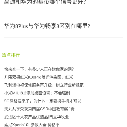
高通和华为的基带哪个信号更好？
华为8Plus与华为畅享8区别在哪里?
热点排行
快来查一下，有多少人正在蹭你家的网？
升降双摄红米K30Pro曝光渲染图，红米
飞利浦电视保修服务再升级，树立行业新规范
小米MIUI8.2添加桌面设置：不会强制
5G网络要来了，为什么一定要换手机才可以
天九共享荣获第四届CSR中国教育奖 “责
武进区十大农产品优选品牌|立华牧业
索尼Xperia10II参数大全,价格不