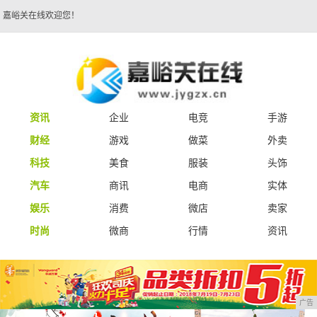
嘉峪关在线欢迎您！
资讯
企业
电竞
手游
财经
游戏
做菜
外卖
科技
美食
服装
头饰
汽车
商讯
电商
实体
娱乐
消费
微店
卖家
时尚
微商
行情
资讯
广告