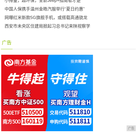
小排量，超环保，全新Jeep+指南者才是
中国人保携手温州金皓汽服举行“夏日约惠”
网曝红米新款5G旗舰手机，或搭载高通骁龙
西安市未央区住建局掀起习总书记来陕视察学
广告
广告