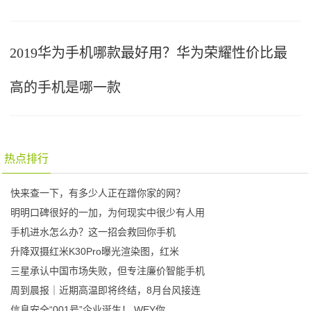
2019华为手机哪款最好用？华为荣耀性价比最
高的手机是哪一款
热点排行
快来查一下，有多少人正在蹭你家的网？
明明口碑很好的一加，为何现实中很少有人用
手机进水怎么办？这一招会救回你手机
升降双摄红米K30Pro曝光渲染图，红米
三星承认中国市场失败，但专注廉价智能手机
周到晨报｜近期高温即将终结，8月台风接连
信息安全“001号”企业诞生！ WEY你