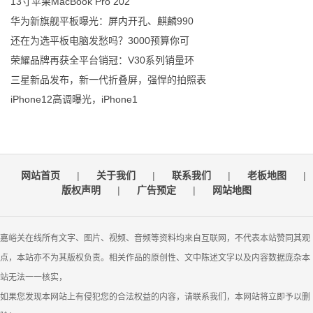
13寸苹果MacBook Pro 202
华为新旗舰平板曝光：屏内开孔、麒麟990
还在为选平板电脑发愁吗？3000预算你可
荣耀品牌再获全平台销冠：V30系列销量环
三星新品发布，新一代折叠屏，强悍的拍照表
iPhone12高调曝光，iPhone1
网站首页
|
关于我们
|
联系我们
|
老板地图
|
版权声明
|
广告预定
|
网站地图
嘉峪关在线所有文字、图片、视频、音频等资料均来自互联网，不代表本站赞同其观
点，本站亦不为其版权负责。相关作品的原创性、文中陈述文字以及内容数据庞杂本
站无法一一核实，
如果您发现本网站上有侵犯您的合法权益的内容，请联系我们，本网站将立即予以删