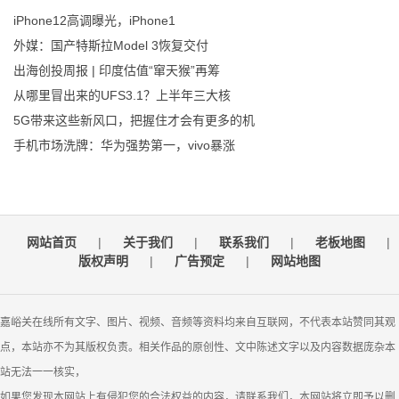
iPhone12高调曝光，iPhone1
外媒：国产特斯拉Model 3恢复交付
出海创投周报 | 印度估值“窜天猴”再筹
从哪里冒出来的UFS3.1？上半年三大核
5G带来这些新风口，把握住才会有更多的机
手机市场洗牌：华为强势第一，vivo暴涨
网站首页
|
关于我们
|
联系我们
|
老板地图
|
版权声明
|
广告预定
|
网站地图
嘉峪关在线所有文字、图片、视频、音频等资料均来自互联网，不代表本站赞同其观
点，本站亦不为其版权负责。相关作品的原创性、文中陈述文字以及内容数据庞杂本
站无法一一核实，
如果您发现本网站上有侵犯您的合法权益的内容，请联系我们，本网站将立即予以删