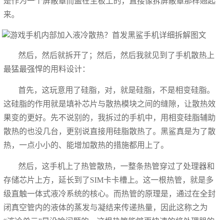
是作为一个屏蔽罩而盖在主板上的，直接像拆屏蔽罩那样翘起
来。
然后，然后就拆开了；然后，然后我就见到了手机散热上
最猛最强悍的用料设计：
首先，这玩意用了硅脂，对，就是硅脂，不是相变硅脂。
这硅脂的作用就是填补芯片与散热模块之间的缝隙，让散热效
果变的更好。先不说别的，我拆过的手机中，用相变硅脂辅助
散热的也没几台，更别说直接用硅脂散热了。黑鲨真是为了散
热，一点小小的、能增加散热的措施都用上了。
然后，这手机上了热管散热，一整条热管穿过了处理器和
存储芯片上方，延长到了SIM卡卡槽上。这一根热管，就是多
级直触一体式液冷系统的核心。而热管的原理是，通过在全封
闭真空管内的液体的蒸发与凝结来传递热量，因此这称之为