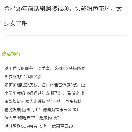
金星20年前话剧照曝视频，头戴粉色花环，太
少女了吧
热点排行
返工后长时间戴口罩手套，这4种皮肤损伤要
买衣服的常识和经验
如何护理眼部皮肤？名门泽佳告诉这5点，延
小学生献唱《妈妈过年去哪了》， 致敬奋战
多款智能机器人走进抗“疫”一线，京东数科
稳健发展 历阶而上：德国海福乐五金201
情人节 和哈弗F7一起来约“惠”
潮派智联SUV哈弗F5 购车优惠至高20