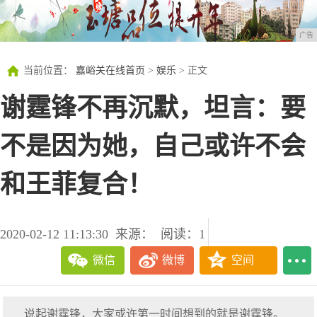
广告
当前位置：
嘉峪关在线首页
>
娱乐
> 正文
谢霆锋不再沉默，坦言：要
不是因为她，自己或许不会
和王菲复合！
2020-02-12 11:13:30
来源：
阅读：1
微信
微博
空间
说起谢霆锋，大家或许第一时间想到的就是谢霆锋。