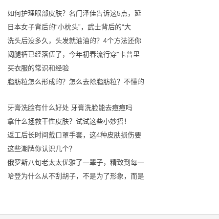
如何护理眼部皮肤？名门泽佳告诉这5点，延
日本女子背后的“小枕头”，武士背后的“大
洗头后没多久，头发就油油的？4个方法还你
阔腿裤已经落伍了，今年初春流行穿"卡普里
买衣服的常识和经验
脂肪粒怎么形成的？怎么去除脂肪粒？不懂的
牙膏洗脸有什么好处 牙膏洗脸能去痘痘吗
拿什么拯救干性皮肤？试试这些小妙招！
返工后长时间戴口罩手套，这4种皮肤损伤要
这些潮牌你认识几个？
俄罗斯八旬老太太优雅了一辈子，精致到每一
哈登为什么从不刮胡子，不是为了形象，而是