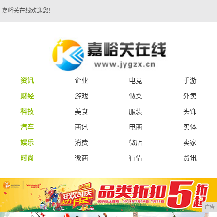
嘉峪关在线欢迎您！
资讯
企业
电竞
手游
财经
游戏
做菜
外卖
科技
美食
服装
头饰
汽车
商讯
电商
实体
娱乐
消费
微店
卖家
时尚
微商
行情
资讯
广告