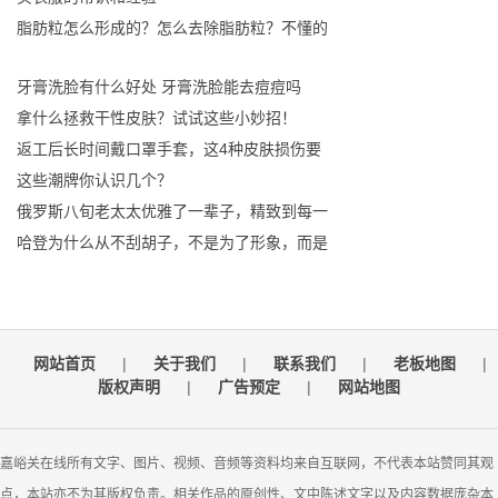
脂肪粒怎么形成的？怎么去除脂肪粒？不懂的
牙膏洗脸有什么好处 牙膏洗脸能去痘痘吗
拿什么拯救干性皮肤？试试这些小妙招！
返工后长时间戴口罩手套，这4种皮肤损伤要
这些潮牌你认识几个？
俄罗斯八旬老太太优雅了一辈子，精致到每一
哈登为什么从不刮胡子，不是为了形象，而是
网站首页
|
关于我们
|
联系我们
|
老板地图
|
版权声明
|
广告预定
|
网站地图
嘉峪关在线所有文字、图片、视频、音频等资料均来自互联网，不代表本站赞同其观
点，本站亦不为其版权负责。相关作品的原创性、文中陈述文字以及内容数据庞杂本