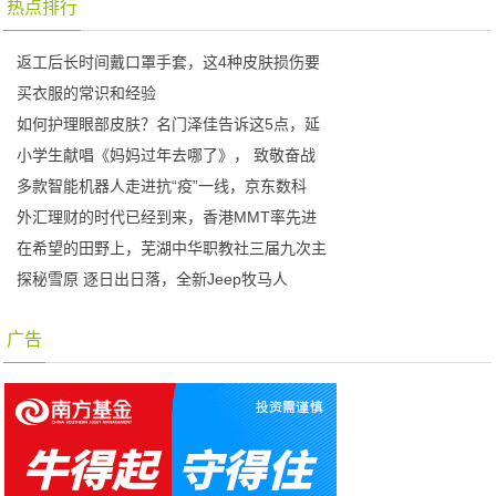
热点排行
返工后长时间戴口罩手套，这4种皮肤损伤要
买衣服的常识和经验
如何护理眼部皮肤？名门泽佳告诉这5点，延
小学生献唱《妈妈过年去哪了》， 致敬奋战
多款智能机器人走进抗“疫”一线，京东数科
外汇理财的时代已经到来，香港MMT率先进
在希望的田野上，芜湖中华职教社三届九次主
探秘雪原 逐日出日落，全新Jeep牧马人
广告