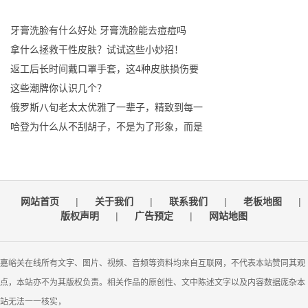
牙膏洗脸有什么好处 牙膏洗脸能去痘痘吗
拿什么拯救干性皮肤？试试这些小妙招！
返工后长时间戴口罩手套，这4种皮肤损伤要
这些潮牌你认识几个？
俄罗斯八旬老太太优雅了一辈子，精致到每一
哈登为什么从不刮胡子，不是为了形象，而是
网站首页
|
关于我们
|
联系我们
|
老板地图
|
版权声明
|
广告预定
|
网站地图
嘉峪关在线所有文字、图片、视频、音频等资料均来自互联网，不代表本站赞同其观
点，本站亦不为其版权负责。相关作品的原创性、文中陈述文字以及内容数据庞杂本
站无法一一核实，