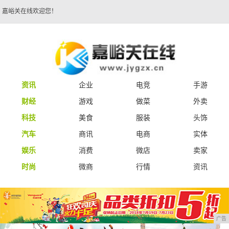
嘉峪关在线欢迎您！
资讯
企业
电竞
手游
财经
游戏
做菜
外卖
科技
美食
服装
头饰
汽车
商讯
电商
实体
娱乐
消费
微店
卖家
时尚
微商
行情
资讯
广告