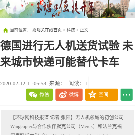
广告
当前位置：
嘉峪关在线首页
>
科技
> 正文
德国进行无人机送货试验 未
来城市快递可能替代卡车
2020-02-12 11:05:58
来源：
阅读：1
微信
微博
空间
【环球网科技报道 记者 张阳】无人机领域的初创公司
Wingcopter与合作伙伴默克公司（Merck）和法兰克福