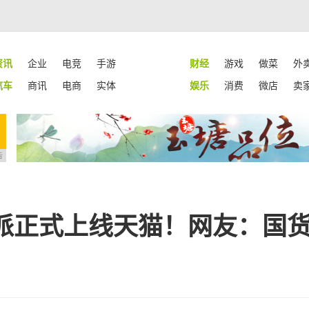
资讯
企业
电竞
手游
财经
游戏
做菜
外
汽车
商讯
电商
实体
娱乐
消费
微店
卖
告
派正式上线天猫！网友：国