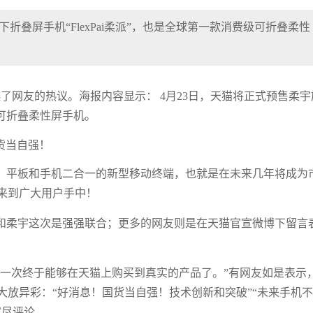
折叠屏手机“FlexPai柔派”，也是全球第一款消费级可折叠柔性
了网友的热议。海报内容显示： 4月23日，天猫将正式预售柔宇
级可折叠柔性屏手机。
，平板和手机二合一的新型移动终端，也就是在未来几年将成为
来到广大用户手中！
和柔宇这次是强强联合；更多的网友则是在天猫官宣微博下留言
这一次终于能够在天猫上购买到真实的产品了。”有网友如是表示
放异彩：“好消息！国货当自强！技术创新和突破”“未来手机
穷尽评论。