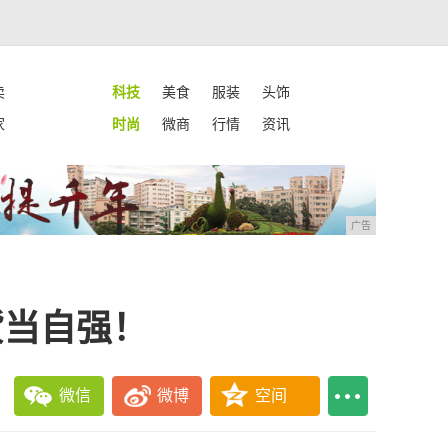
卖
科技
美食
服装
头饰
家
时尚
微商
行情
资讯
广告
货当自强！
微信
微博
空间