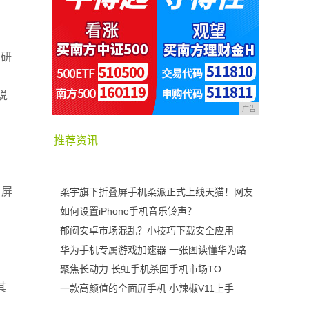
自研
说
广告
推荐资讯
，
、屏
柔宇旗下折叠屏手机柔派正式上线天猫！网友
如何设置iPhone手机音乐铃声？
郁闷安卓市场混乱？小技巧下载安全应用
华为手机专属游戏加速器 一张图读懂华为路
聚焦长动力 长虹手机杀回手机市场TO
其
一款高颜值的全面屏手机 小辣椒V11上手