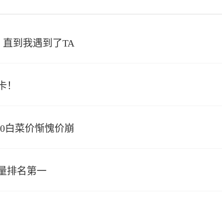
直到我遇到了TA
卡！
20白菜价惭愧价崩
销量排名第一