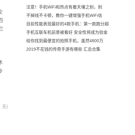
注意！手机WiFi和热点有着天壤之别，别
企
不掉线不卡顿，教你一键增强手机WiFi信
百
目前性能表现最好的4款手机：第一款跑分超
它
手机互联车机前景被看好 安全性将成为验金
给你找到最便宜的拍照手机，虽然4800万
2019不花钱的传奇手游有哪些 汇总合集
术
令
：无]