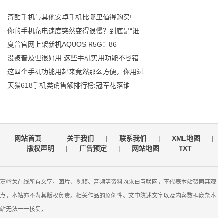
奇酷手机与其他安卓手机比哪里值得购买!
你的手机充电速度突然变得很慢？到底是“谁
夏普官网上架新机AQUOS R5G：86
没被普及但很好用 这些手机实用功能不容错
这四个手机功能用起来竟然那么方便，你用过
天猫618手机类销售额排行榜:冠军花落谁
网站首页
|
关于我们
|
联系我们
|
XML地图
|
版权声明
|
广告预定
|
网站地图
TXT
嘉峪关在线所有文字、图片、视频、音频等资料均来自互联网，不代表本站赞同其观
点，本站亦不为其版权负责。相关作品的原创性、文中陈述文字以及内容数据庞杂本
站无法一一核实，