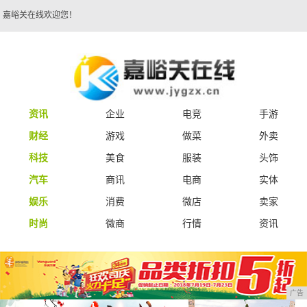
嘉峪关在线欢迎您！
资讯
企业
电竞
手游
财经
游戏
做菜
外卖
科技
美食
服装
头饰
汽车
商讯
电商
实体
娱乐
消费
微店
卖家
时尚
微商
行情
资讯
广告