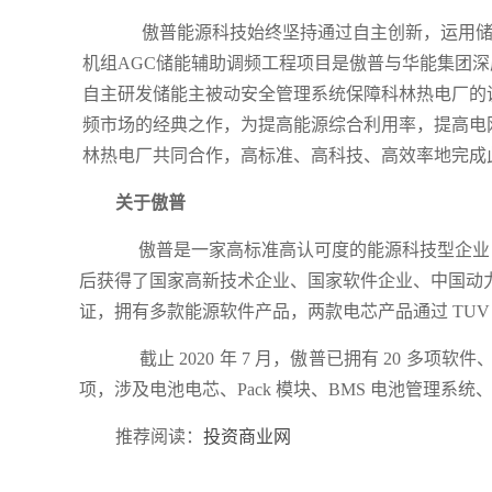
傲普能源科技始终坚持通过自主创新，运用储
机组
AGC
储能辅助调频工程项目是傲普与华能集团深
自主研发储能主被动安全管理系统保障科林热电厂的
频市场的经典之作，为提高能源综合利用率，提高电
林热电厂共同合作，高标准、高科技、高效率地完成
关于傲普
傲普是一家高标准高认可度的能源科技型企业
后获得了国家高新技术企业、国家软件企业、
中国动
证，拥有
多款能源软件产品，两款电芯产品通过
TU
截止
2020
年
7
月，傲普已拥有
20
多项软件
项，涉及电池电芯、
Pack
模块、
BMS
电池管理系统
推荐阅读：
投资商业网