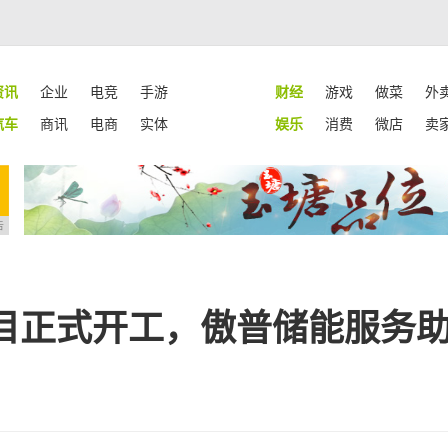
资讯
企业
电竞
手游
财经
游戏
做菜
外
汽车
商讯
电商
实体
娱乐
消费
微店
卖
告
目正式开工，傲普储能服务