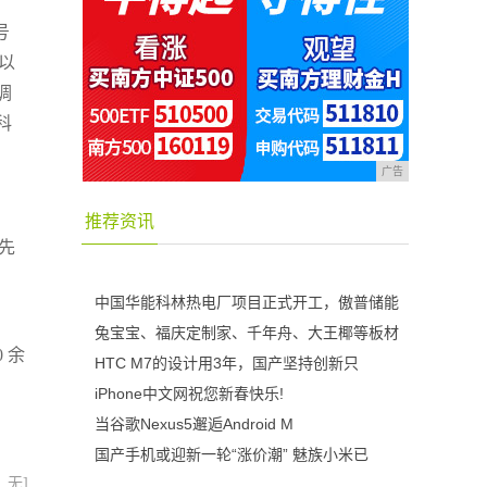
号
以
调
科
广告
推荐资讯
先
中国华能科林热电厂项目正式开工，傲普储能
兔宝宝、福庆定制家、千年舟、大王椰等板材
0
余
HTC M7的设计用3年，国产坚持创新只
iPhone中文网祝您新春快乐!
当谷歌Nexus5邂逅Android M
国产手机或迎新一轮“涨价潮” 魅族小米已
：无]