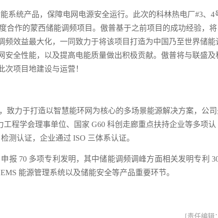
能系统产品，保障电网电源安全运行。此次的科林热电厂#3
、
4
度合作的蒙西储能调频项目。傲普基于之前项目的成功经验，将
调频效益最大化，一同致力于将该项目打造为中国乃至世界储能
网安全性能，以及提高电能质量做出积极贡献。傲普将与联盛及
此次项目地建设与运营！
，致力于打造以智慧能环网为
核心的多场景能源解决方案，公司
力工程学会理事单位、国家
G60
科创走廊重点扶持企业等多项认
V
检测认证，企业通过
ISO
三体系认证。
、申报
70
多项专利发明，其中
储能调频调峰方面相关发明专利
3
、
EMS
能源管理系统以及储能安全等产品重要环节。
[责任编辑