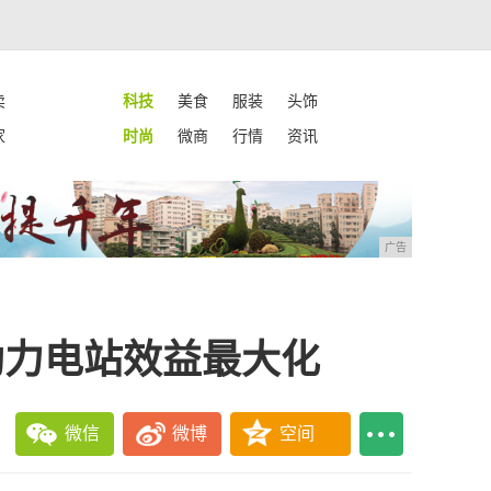
卖
科技
美食
服装
头饰
家
时尚
微商
行情
资讯
广告
助力电站效益最大化
微信
微博
空间