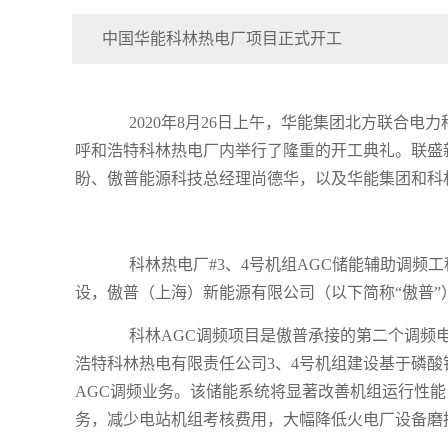
中国华能科林热电厂项目正式开工
2020
年
8
月
26
日上午，华能集团北方联合电力
呼和浩特科林热电厂内举行了隆重的开工典礼。联盛
盼、傲普能源科技总经理尚德华，以及华能集团和科
科林热电厂
#3
、
4
号机组
AGC
储能辅助调频工
设，傲普（上海）新能源有限公司（以下简称
“
傲普
”
科林
AGC
调频项目
是
傲普承接的第二个调频
浩特科林热电有限责任公司
3
、
4
号机组建设基于磷酸
AGC
调频业务。该储能系统将显著改善机组运行性能
务，减少电站机组考核费用，大幅降低火电厂设备磨