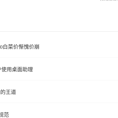
20白菜价惭愧价崩
用户使用桌面助理
真的王道
规范