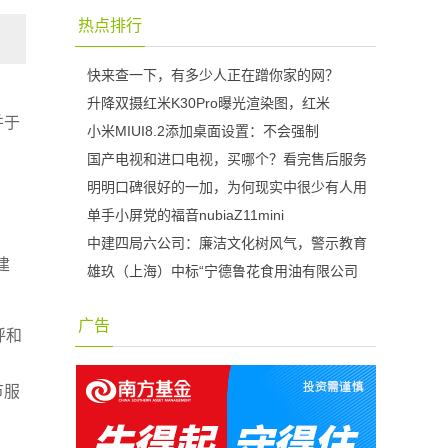
热点排行
快来查一下，有多少人正在蹭你家的网？
升降双摄红米K30Pro曝光渲染图，红米
并于
小米MIUI8.2添加桌面设置：不会强制
国产电视和进口电视，买哪个？看完售后服务
明明口碑很好的一加，为何现实中很少有人用
单手小屏党的福音nubiaZ11mini
中建四局六公司：廉洁文化树风气，警示教育
建
雄玖（上海）中标“宁德鲁花食用油有限公司
广告
呼和
节服