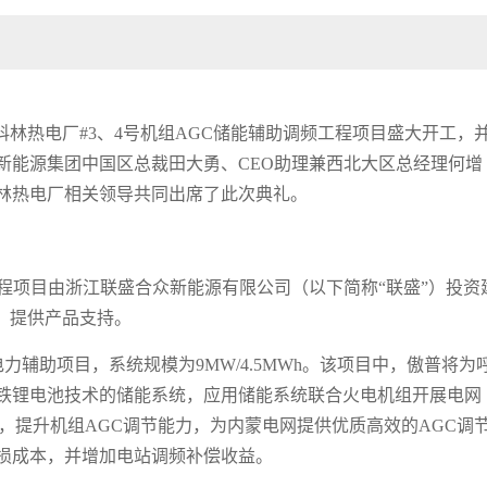
科林热电厂
#3
、
4
号机组
AGC
储能辅助调频工程项目盛大开工，
新能源集团中国区总裁田大勇、
CEO
助理兼西北大区总经理何增
林热电厂相关领导共同出席了此次典礼。
程项目由浙江联盛合众新能源有限公司（以下简称
“
联盛
”
）投资
）提供产品支持。
电力辅助项目，系统规模为
9MW/4.5MWh
。该项目中，傲普将为
铁锂电池技术的储能系统，应用储能系统联合火电机组开展电网
，提升机组
AGC
调节能力，为内蒙电网提供优质高效的
AGC
调
损成本，并增加电站调频补偿收益。