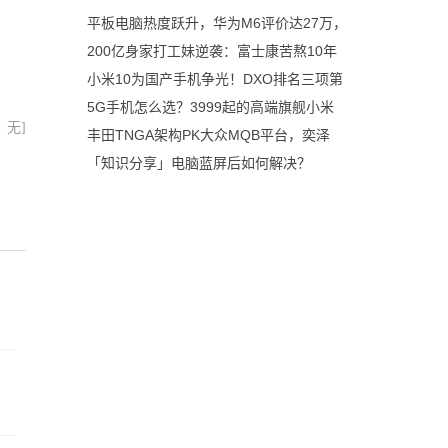
平板电脑热度跃升，华为M6评价达27万，
200亿身家打工妹逆袭：富士康苦熬10年
小米10为国产手机争光！DXO排名三项第
5G手机怎么选？3999起的高端旗舰小米
：无]
丰田TNGA架构PK大众MQB平台，奕泽
「知识分享」电脑蓝屏后如何解决？