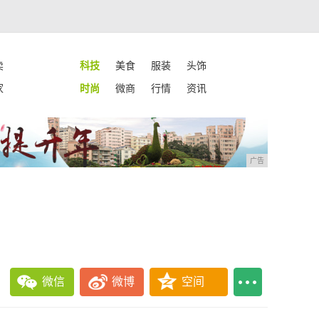
卖
科技
美食
服装
头饰
家
时尚
微商
行情
资讯
广告
微信
微博
空间