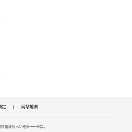
预定
|
网站地图
容数据庞杂本站无法一一核实，