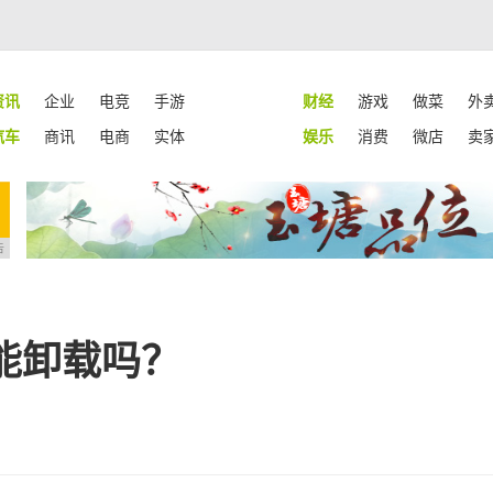
资讯
企业
电竞
手游
财经
游戏
做菜
外
汽车
商讯
电商
实体
娱乐
消费
微店
卖
告
能卸载吗？